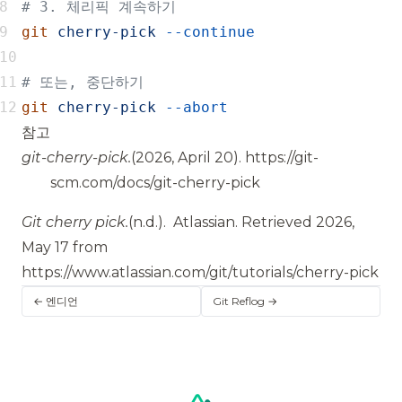
git
cherry-pick
git
cherry-pick
--abort
참고
git-cherry-pick.
(2026, April 20).
https://git-
scm.com/docs/git-cherry-pick
Git cherry pick.
(n.d.).
Atlassian.
Retrieved 2026,
May 17 from
https://www.atlassian.com/git/tutorials/cherry-pick
← 엔디언
Git Reflog →