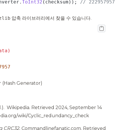
nverter.
ToInt32
(checksum)); 
// 222957957
zlib
압축 라이브러리에서 찾을 수 있습니다.
7957
 (Hash Generator)
.).
Wikipedia.
Retrieved 2024, September 14
pedia.org/wiki/Cyclic_redundancy_check
g CRC32.
Commandlinefanatic.com.
Retrieved