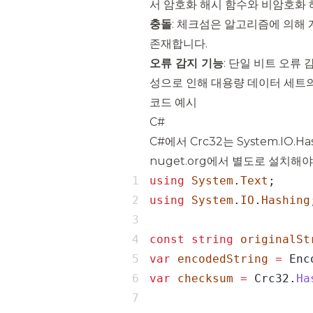
서 암호화 해시 함수와 비암호화 
충돌
: 체크섬은 알고리즘에 의해
존재합니다.
오류 감지 기능
: 단일 비트 오류
성으로 인해 대용량 데이터 세트의
코드 예시
C#
C#에서 Crc32는
System.IO.Ha
nuget.org
에서 별도로 설치해야
using
System
.
Text
using
System
.
IO
.
Hashing
const
string
originalSt
var
encodedString
=
 Enc
var
checksum
=
 Crc32.
Ha