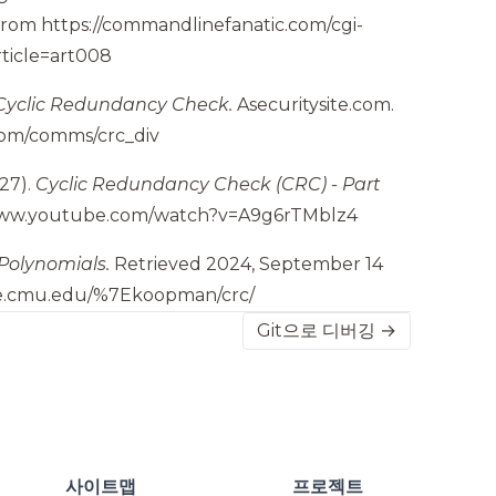
 from
https://commandlinefanatic.com/cgi-
rticle=art008
Cyclic Redundancy Check.
Asecuritysite.com.
.com/comms/crc_div
27).
Cyclic Redundancy Check (CRC) - Part
www.youtube.com/watch?v=A9g6rTMblz4
Polynomials.
Retrieved 2024, September 14
ece.cmu.edu/%7Ekoopman/crc/
Git으로 디버깅 →
사이트맵
프로젝트