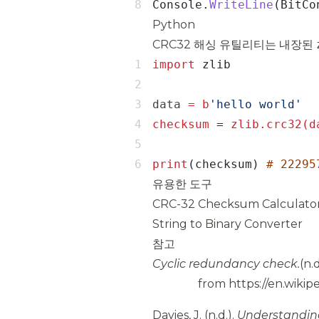
Console.
WriteLine
(BitCo
Python
CRC32 해싱 유틸리티는 내장된
import
data 
=
b
checksum 
=
print
(checksum) 
# 22295
유용한 도구
CRC-32 Checksum Calculator
String to Binary Converter
참고
Cyclic redundancy check.
(n.d
from
https://en.wiki
Davies, J.
(n.d.).
Understandin